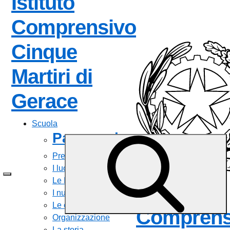
Istituto
Comprensivo
Cinque
Martiri di
— Visita la pagin
Gerace
Scuola
Panoramica
Presentazione
I luoghi
Le Persone
Istituto
I numeri della scuola
Le carte della scuola
Comprens
Organizzazione
La storia