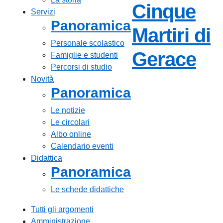
Cinque
Servizi
Panoramica
Martiri di
Personale scolastico
— V
Gerace
Famiglie e studenti
Percorsi di studio
Novità
Panoramica
Le notizie
Le circolari
Albo online
Calendario eventi
Didattica
Panoramica
Le schede didattiche
Tutti gli argomenti
Amministrazione