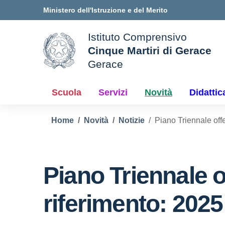
Vai ai contenuti
Vai al menu di navigazione
Vai al footer
Ministero dell'Istruzione e del Merito
Istituto Comprensivo
Cinque Martiri di Gerace
Gerace
le della scuola
— Visita la pagina iniziale d
Scuola
Servizi
Novità
Didattic
Home
Novità
Notizie
Piano Triennale off
Piano Triennale o
riferimento: 2025