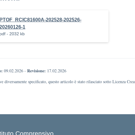
PTOF_RCIC81600A-202528-202526-
20260126-1
pdf - 2032 kb
o:
Revisione:
09.02.2026
-
17.02.2026
e diversamente specificato, questo articolo è stato rilasciato sotto Licenza Cr
stituto Comprensivo