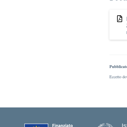
Pubblicat
Eccetto dov
I