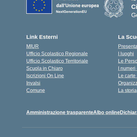
C
G
— 
Link Esterni
La Scu
MIUR
Present
Ufficio Scolastico Regionale
I luoghi
Ufficio Scolastico Territoriale
Le Pers
Scuola in Chiaro
I numeri
Iscrizioni On Line
Le carte
Invalsi
Organiz
Comune
La storia
Amministrazione trasparente
Albo online
Dichiar