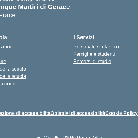
inque Martiri di Gerace
erace
Visita la pagina iniziale della scuola
ola
I Servizi
azione
Personale scolastico
Famiglie e studenti
one
Percorsi di studio
 della scuola
 della scuola
zazione
azione di accessibilità
Obiettivi di accessibilità
Cookie Policy
Via Castello - 89040 Gerace (RC)