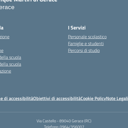
erace
Visita la pagina iniziale della scuola
la
I Servizi
zione
Personale scolastico
Famiglie e studenti
ne
Percorsi di studio
della scuola
della scuola
azione
e di accessibilità
Obiettivi di accessibilità
Cookie Policy
Note Legali
Via Castello - 89040 Gerace (RC)
Telefono: 0964/356007