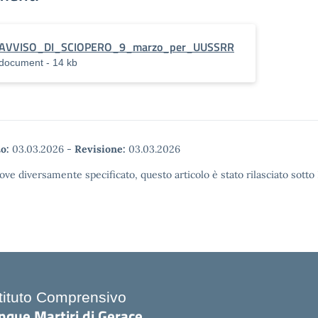
AVVISO_DI_SCIOPERO_9_marzo_per_UUSSRR
document - 14 kb
o:
03.03.2026
-
Revisione:
03.03.2026
ove diversamente specificato, questo articolo è stato rilasciato sott
stituto Comprensivo
nque Martiri di Gerace