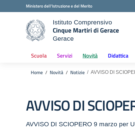
Vai ai contenuti
Vai al menu di navigazione
Vai al footer
Ministero dell'Istruzione e del Merito
Istituto Comprensivo
Cinque Martiri di Gerace
Gerace
ale della scuola
— Visita la pagina iniziale d
Scuola
Servizi
Novità
Didattica
Home
Novità
Notizie
AVVISO DI SCIOPE
AVVISO DI SCIOPE
AVVISO DI SCIOPERO 9 marzo per