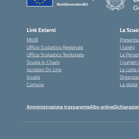
G
— 
Link Esterni
La Scuo
MIUR
Presenta
Ufficio Scolastico Regionale
I luoghi
Ufficio Scolastico Territoriale
Le Perso
Scuola in Chiaro
I numeri 
Iscrizioni On Line
Le carte 
Invalsi
Organizz
Comune
La storia
Amministrazione trasparente
Albo online
Dichiarazion