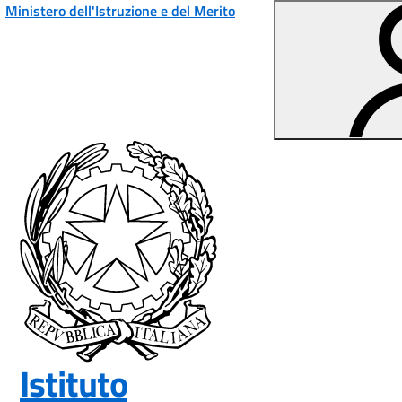
Ministero dell'Istruzione e del Merito
Vai ai contenuti
Vai al menu di navigazione
Vai al footer
Istituto