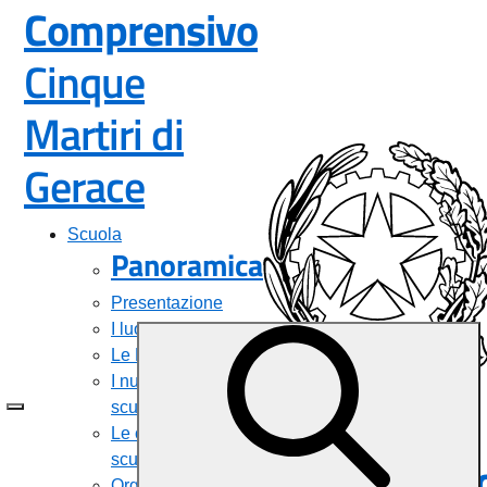
Comprensivo
Cinque
Martiri di
— Visita la pagina i
Gerace
Scuola
Panoramica
Presentazione
I luoghi
Le Persone
I numeri della
Istituto
scuola
Le carte della
Comprensiv
scuola
Organizzazione