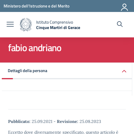
Vai ai contenuti
Vai al menu di navigazione
Vai al footer
Ministero dell'Istruzione e del Merito
Istituto Comprensivo
Cinque Martiri di Gerace
— Visita la pagina iniziale della scuola
fabio andriano
Dettagli della persona
Pubblicato:
25.09.2021
-
Revisione:
25.08.2023
Eccetto dove diversamente specificato, questo articolo è