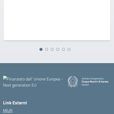
Istituto Comprensivo
Cinque Martiri di Gerace
Gerace
— Visita la pagina iniziale della
Link Esterni
MIUR