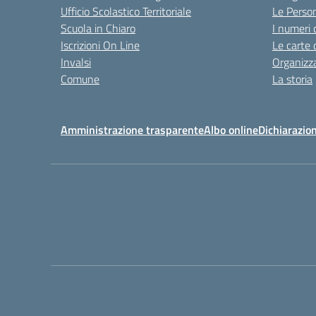
Ufficio Scolastico Territoriale
Le Perso
Scuola in Chiaro
I numeri 
Iscrizioni On Line
Le carte 
Invalsi
Organizz
Comune
La storia
Amministrazione trasparente
Albo online
Dichiarazion