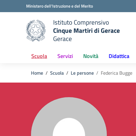
Vai ai contenuti
Vai al menu di navigazione
Vai al footer
Ministero dell'Istruzione e del Merito
Istituto Comprensivo
Cinque Martiri di Gerace
Gerace
e della scuola
— Visita la pagina iniziale del
Scuola
Servizi
Novità
Didattica
Home
Scuola
Le persone
Federica Bugge