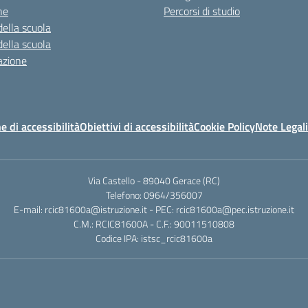
ne
Percorsi di studio
della scuola
della scuola
azione
e di accessibilità
Obiettivi di accessibilità
Cookie Policy
Note Legali
Via Castello - 89040 Gerace (RC)
Telefono: 0964/356007
E-mail: rcic81600a@istruzione.it - PEC: rcic81600a@pec.istruzione.it
C.M.: RCIC81600A - C.F.: 90011510808
Codice IPA: istsc_rcic81600a