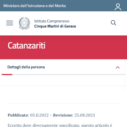
Vai ai contenuti
Vai al menu di navigazione
Vai al footer
Ministero dell'Istruzione e del Merito
Istituto Comprensivo
Cinque Martiri di Gerace
— Visita la pagina iniziale della scuola
Catanzariti
Dettagli della persona
Pubblicato:
05.11.2022
-
Revisione:
25.08.2023
Eccetto dove diversamente specificato, questo articolo è