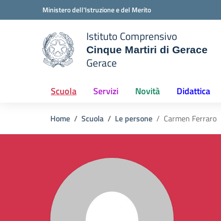
Vai ai contenuti
Vai al menu di navigazione
Vai al footer
Ministero dell'Istruzione e del Merito
Istituto Comprensivo
Cinque Martiri di Gerace
Gerace
 della scuola
— Visita la pagina iniziale del
Scuola
Servizi
Novità
Didattica
Home
Scuola
Le persone
Carmen Ferraro