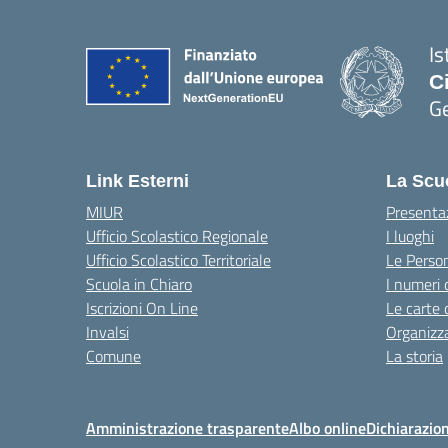
Is
C
G
— 
Link Esterni
La Scu
MIUR
Presenta
Ufficio Scolastico Regionale
I luoghi
Ufficio Scolastico Territoriale
Le Perso
Scuola in Chiaro
I numeri 
Iscrizioni On Line
Le carte 
Invalsi
Organizz
Comune
La storia
Amministrazione trasparente
Albo online
Dichiarazion