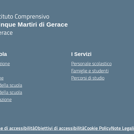
tituto Comprensivo
inque Martiri di Gerace
erace
Visita la pagina iniziale della scuola
ola
I Servizi
zione
Personale scolastico
Famiglie e studenti
ne
Percorsi di studio
della scuola
della scuola
azione
e di accessibilità
Obiettivi di accessibilità
Cookie Policy
Note Legali