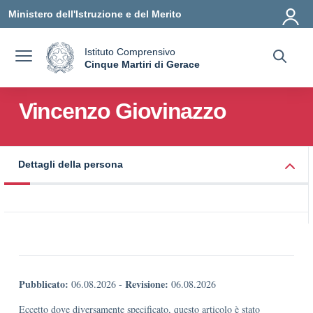
Vai ai contenuti
Vai al menu di navigazione
Vai al footer
Ministero dell'Istruzione e del Merito
Istituto Comprensivo
a
Cinque Martiri di Gerace
— Visita la pagina iniziale della scuola
Vincenzo Giovinazzo
Dettagli della persona
Pubblicato:
Revisione:
06.08.2026
-
06.08.2026
Eccetto dove diversamente specificato, questo articolo è stato