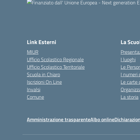
Link Esterni
La Scuo
MIUR
Presenta
Ufficio Scolastico Regionale
I luoghi
Ufficio Scolastico Territoriale
Le Perso
Scuola in Chiaro
I numeri 
Iscrizioni On Line
Le carte 
Invalsi
Organizz
Comune
La storia
Amministrazione trasparente
Albo online
Dichiarazion