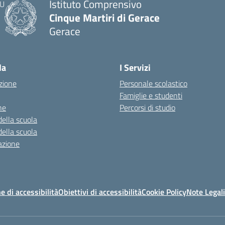
Istituto Comprensivo
Cinque Martiri di Gerace
Gerace
— Visita la pagina iniziale della scuola
la
I Servizi
zione
Personale scolastico
Famiglie e studenti
ne
Percorsi di studio
della scuola
della scuola
azione
e di accessibilità
Obiettivi di accessibilità
Cookie Policy
Note Legali