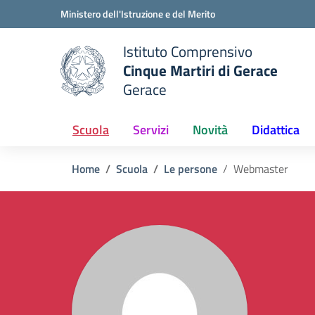
Vai ai contenuti
Vai al menu di navigazione
Vai al footer
Ministero dell'Istruzione e del Merito
Istituto Comprensivo
Cinque Martiri di Gerace
Gerace
e della scuola
— Visita la pagina iniziale del
Scuola
Servizi
Novità
Didattica
Home
Scuola
Le persone
Webmaster