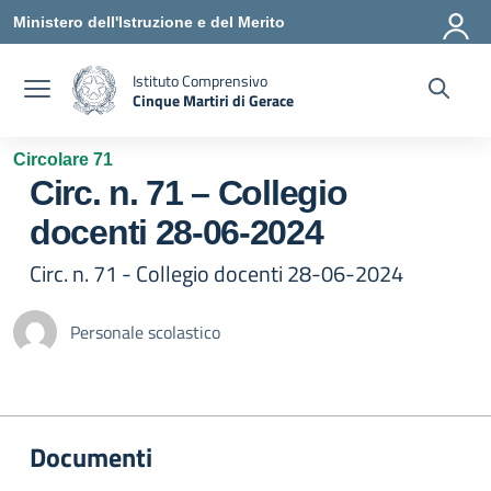
Vai ai contenuti
Vai al menu di navigazione
Vai al footer
Ministero dell'Istruzione e del Merito
Istituto Comprensivo
Cinque Martiri di Gerace
— Visita la pagina iniziale della scuola
Circolare 71
Circ. n. 71 – Collegio
docenti 28-06-2024
Circ. n. 71 - Collegio docenti 28-06-2024
Personale scolastico
Documenti