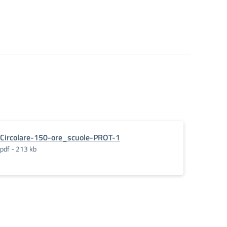
Circolare-150-ore_scuole-PROT-1
pdf - 213 kb