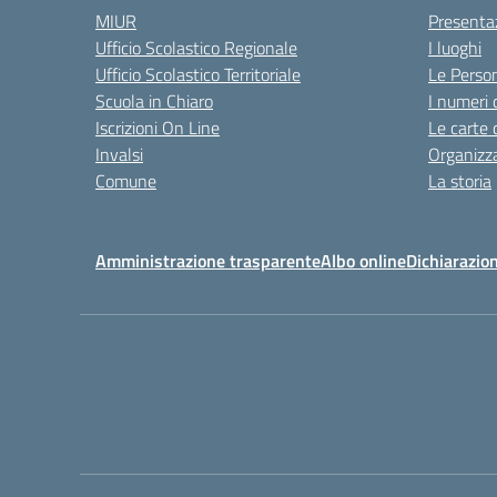
MIUR
Presenta
Ufficio Scolastico Regionale
I luoghi
Ufficio Scolastico Territoriale
Le Perso
Scuola in Chiaro
I numeri 
Iscrizioni On Line
Le carte 
Invalsi
Organizz
Comune
La storia
Amministrazione trasparente
Albo online
Dichiarazion