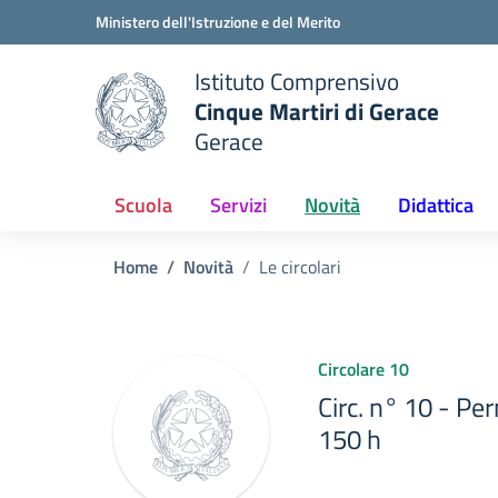
Vai ai contenuti
Vai al menu di navigazione
Vai al footer
Ministero dell'Istruzione e del Merito
Istituto Comprensivo
Cinque Martiri di Gerace
Gerace
e della scuola
— Visita la pagina iniziale del
Scuola
Servizi
Novità
Didattica
Home
Novità
Le circolari
Circolare 10
Circ. n° 10 - Per
150 h