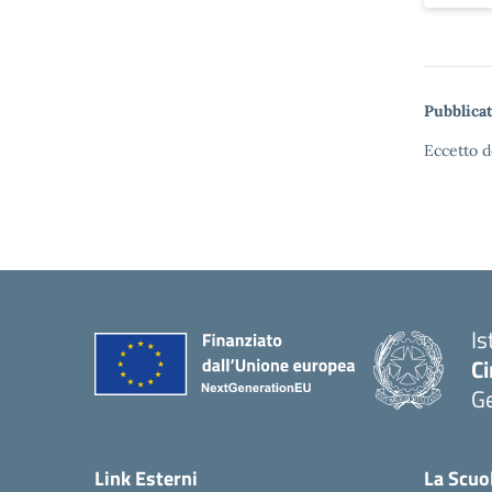
Pubblicat
Eccetto d
Is
Ci
G
— 
Link Esterni
La Scuo