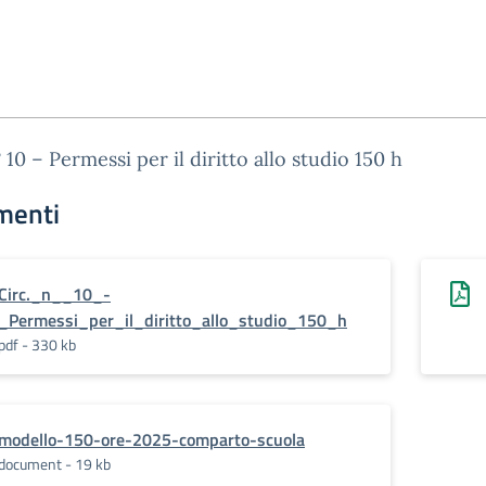
° 10 – Permessi per il diritto allo studio 150 h
menti
Circ._n__10_-
_Permessi_per_il_diritto_allo_studio_150_h
pdf - 330 kb
modello-150-ore-2025-comparto-scuola
document - 19 kb