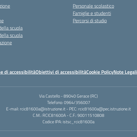
zione
Personale scolastico
Famiglie e studenti
ne
Percorsi di studio
della scuola
della scuola
azione
e di accessibilità
Obiettivi di accessibilità
Cookie Policy
Note Legali
Via Castello - 89040 Gerace (RC)
Telefono: 0964/356007
E-mail: rcic81600a@istruzione.it - PEC: rcic81600a@pec.istruzione.it
C.M.: RCIC81600A - C.F.: 90011510808
Codice IPA: istsc_rcic81600a