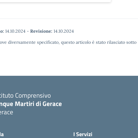
o:
14.10.2024
-
Revisione:
14.10.2024
ove diversamente specificato, questo articolo è stato rilasciato sott
tituto Comprensivo
nque Martiri di Gerace
erace
Visita la pagina iniziale della scuola
la
I Servizi