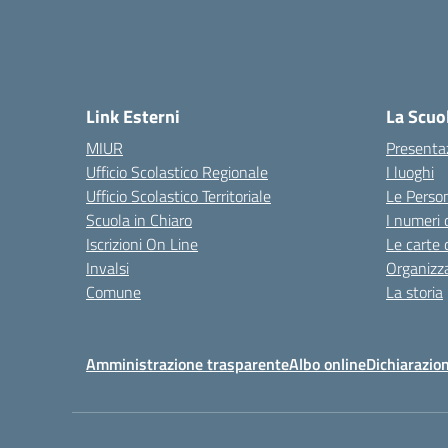
Link Esterni
La Scuo
MIUR
Presenta
Ufficio Scolastico Regionale
I luoghi
Ufficio Scolastico Territoriale
Le Perso
Scuola in Chiaro
I numeri 
Iscrizioni On Line
Le carte 
Invalsi
Organizz
Comune
La storia
Amministrazione trasparente
Albo online
Dichiarazion