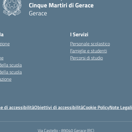
Cinque Martiri di Gerace
Gerace
— Visita la pagina iniziale della scuola
la
I Servizi
zione
Personale scolastico
Famiglie e studenti
ne
Percorsi di studio
della scuola
della scuola
azione
e di accessibilità
Obiettivi di accessibilità
Cookie Policy
Note Legali
Via Castello - 89040 Gerace (RC)