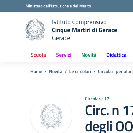
Vai ai contenuti
Vai al menu di navigazione
Vai al footer
Ministero dell'Istruzione e del Merito
Istituto Comprensivo
Cinque Martiri di Gerace
Gerace
e della scuola
— Visita la pagina iniziale del
Scuola
Servizi
Novità
Didattica
Home
Novità
Le circolari
Circolari per alun
Circolare 17
Circ. n 1
degli OO