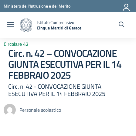
Vai ai contenuti
Vai al menu di navigazione
Vai al footer
Ministero dell'Istruzione e del Merito
Istituto Comprensivo
Cinque Martiri di Gerace
— Visita la pagina iniziale della scuola
Circolare 42
Circ. n. 42 – CONVOCAZIONE
GIUNTA ESECUTIVA PER IL 14
FEBBRAIO 2025
Circ. n. 42 - CONVOCAZIONE GIUNTA
ESECUTIVA PER IL 14 FEBBRAIO 2025
Personale scolastico