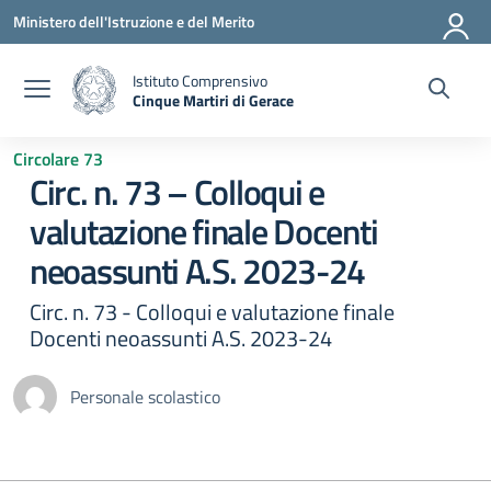
Vai ai contenuti
Vai al menu di navigazione
Vai al footer
Ministero dell'Istruzione e del Merito
Istituto Comprensivo
Cinque Martiri di Gerace
— Visita la pagina iniziale della scuola
Circolare 73
Circ. n. 73 – Colloqui e
valutazione finale Docenti
neoassunti A.S. 2023-24
Circ. n. 73 - Colloqui e valutazione finale
Docenti neoassunti A.S. 2023-24
Personale scolastico