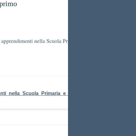
 primo
i apprendimenti nella Scuola Primaria e valutazione del comp
nti_nella_Scuola_Primaria_e_valutazion