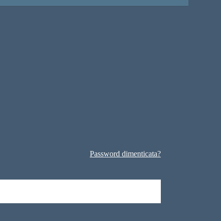
Password dimenticata?
Primaria e valutazione del comportamento nella