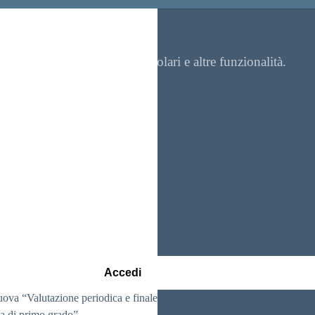
re contenuti, visualizzare circolari e altre funzionalità.
Accedi
ova “Valutazione periodica e finale degli apprendimenti nella Scuola 
a di primo grado”.