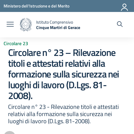
Vai ai contenuti
Vai al menu di navigazione
Vai al footer
Ministero dell'Istruzione e del Merito
Istituto Comprensivo
Cinque Martiri di Gerace
— Visita la pagina iniziale della scuola
Circolare 23
Circolare n° 23 – Rilevazione
titoli e attestati relativi alla
formazione sulla sicurezza nei
luoghi di lavoro (D.Lgs. 81-
2008).
Circolare n° 23 - Rilevazione titoli e attestati
relativi alla formazione sulla sicurezza nei
luoghi di lavoro (D.Lgs. 81-2008).