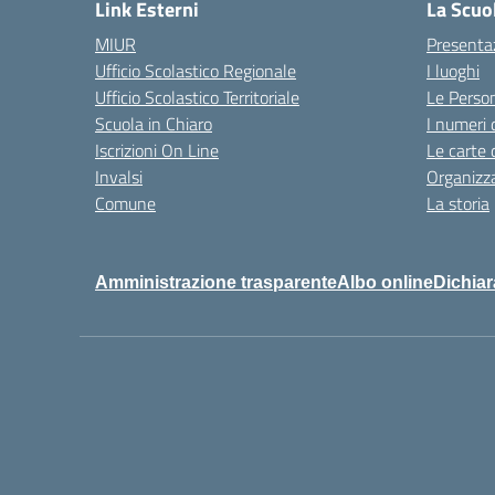
Link Esterni
La Scuo
MIUR
Presenta
Ufficio Scolastico Regionale
I luoghi
Ufficio Scolastico Territoriale
Le Perso
Scuola in Chiaro
I numeri 
Iscrizioni On Line
Le carte 
Invalsi
Organizz
Comune
La storia
Amministrazione trasparente
Albo online
Dichiar