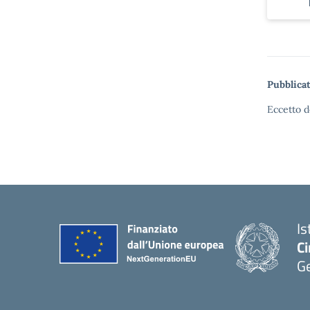
Pubblicat
Eccetto d
Is
Ci
G
— 