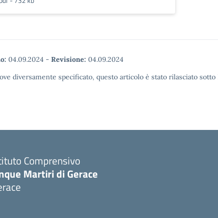
pdf - 732 kb
o:
04.09.2024
-
Revisione:
04.09.2024
ove diversamente specificato, questo articolo è stato rilasciato sott
tituto Comprensivo
nque Martiri di Gerace
erace
Visita la pagina iniziale della scuola