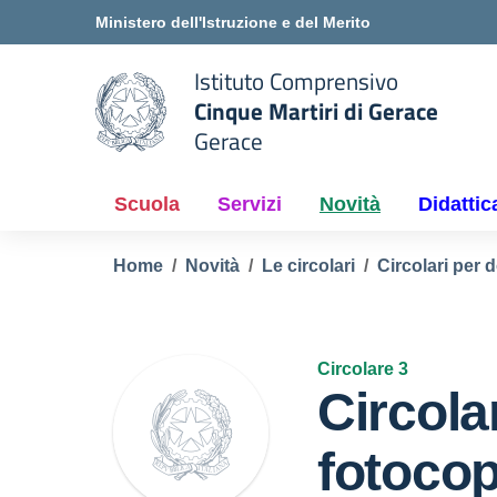
Vai ai contenuti
Vai al menu di navigazione
Vai al footer
Ministero dell'Istruzione e del Merito
Istituto Comprensivo
Cinque Martiri di Gerace
Gerace
e della scuola
— Visita la pagina iniziale del
Scuola
Servizi
Novità
Didattic
Home
Novità
Le circolari
Circolari per 
Circolare 3
Circola
fotocop