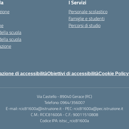
la
I Servizi
zione
Personale scolastico
Famiglie e studenti
ne
Percorsi di studio
della scuola
della scuola
azione
azione di accessibilità
Obiettivi di accessibilità
Cookie Policy
Via Castello - 89040 Gerace (RC)
Telefono: 0964/356007
E-mail: rcic81600a@istruzione.it - PEC: rcic81600a@pec.istruzione.it
C.M.: RCIC81600A - C.F.: 90011510808
Codice IPA: istsc_rcic81600a