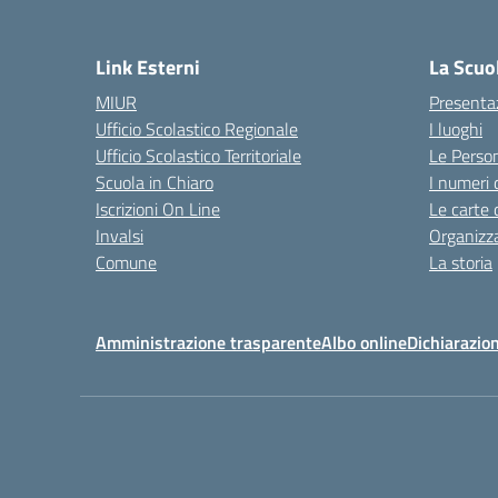
Link Esterni
La Scuo
MIUR
Presenta
Ufficio Scolastico Regionale
I luoghi
Ufficio Scolastico Territoriale
Le Perso
Scuola in Chiaro
I numeri 
Iscrizioni On Line
Le carte 
Invalsi
Organizz
Comune
La storia
Amministrazione trasparente
Albo online
Dichiarazion