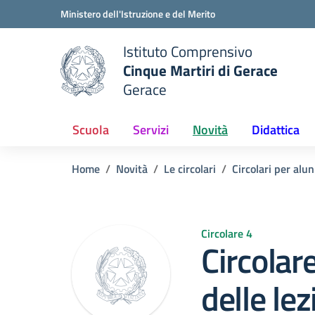
Vai ai contenuti
Vai al menu di navigazione
Vai al footer
Ministero dell'Istruzione e del Merito
Istituto Comprensivo
Cinque Martiri di Gerace
Gerace
e della scuola
— Visita la pagina iniziale del
Scuola
Servizi
Novità
Didattica
Home
Novità
Le circolari
Circolari per alun
Circolare 4
Circolar
delle lez