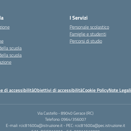
— Visita la pagina iniziale della scuola
la
I Servizi
zione
Personale scolastico
Famiglie e studenti
ne
Percorsi di studio
della scuola
della scuola
azione
e di accessibilità
Obiettivi di accessibilità
Cookie Policy
Note Legali
Via Castello - 89040 Gerace (RC)
Telefono: 0964/356007
E-mail: rcic81600a@istruzione.it - PEC: rcic81600a@pec.istruzione.it