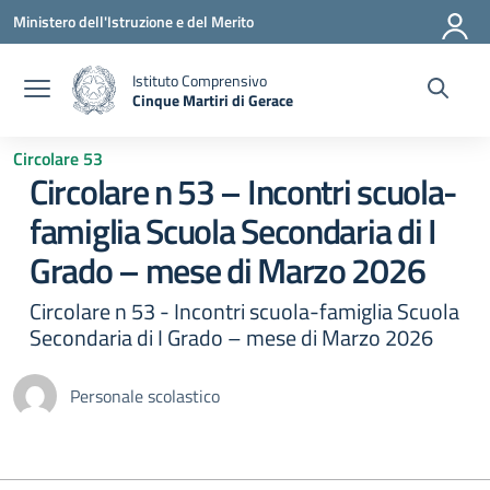
Vai ai contenuti
Vai al menu di navigazione
Vai al footer
Ministero dell'Istruzione e del Merito
Istituto Comprensivo
Cinque Martiri di Gerace
— Visita la pagina iniziale della scuola
Circolare 53
Circolare n 53 – Incontri scuola-
famiglia Scuola Secondaria di I
Grado – mese di Marzo 2026
Circolare n 53 - Incontri scuola-famiglia Scuola
Secondaria di I Grado – mese di Marzo 2026
Personale scolastico