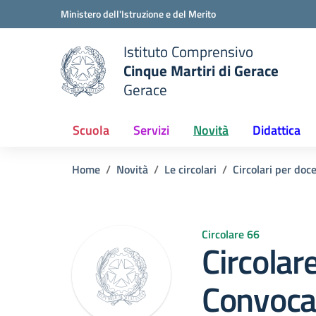
Vai ai contenuti
Vai al menu di navigazione
Vai al footer
Ministero dell'Istruzione e del Merito
Istituto Comprensivo
Cinque Martiri di Gerace
Gerace
e della scuola
— Visita la pagina iniziale del
Scuola
Servizi
Novità
Didattica
Home
Novità
Le circolari
Circolari per doc
Circolare 66
Circolar
Convoca