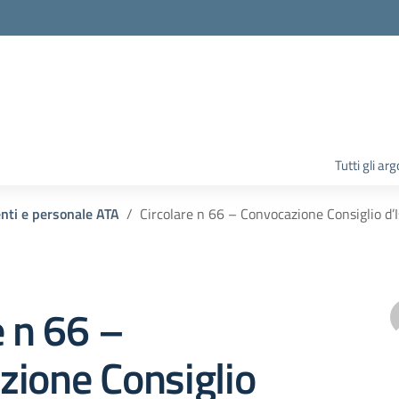
la scuola
Tutti gli ar
enti e personale ATA
Circolare n 66 – Convocazione Consiglio d’
e n 66 –
zione Consiglio