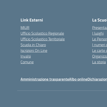
Link Esterni
La Scuo
MIUR
Presenta
Ufficio Scolastico Regionale
I luoghi
Ufficio Scolastico Territoriale
Le Perso
Scuola in Chiaro
I numeri 
Iscrizioni On Line
Le carte 
Invalsi
Organizz
Comune
La storia
Amministrazione trasparente
Albo online
Dichiarazion