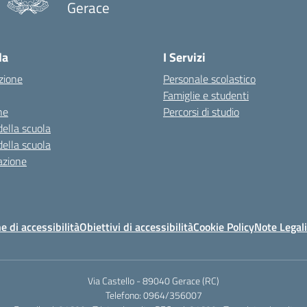
Gerace
— Visita la pagina iniziale della scuola
la
I Servizi
zione
Personale scolastico
Famiglie e studenti
ne
Percorsi di studio
della scuola
della scuola
azione
e di accessibilità
Obiettivi di accessibilità
Cookie Policy
Note Legali
Via Castello - 89040 Gerace (RC)
Telefono: 0964/356007