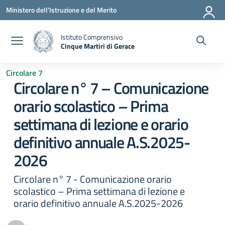
Vai ai contenuti
Vai al menu di navigazione
Vai al footer
Ministero dell'Istruzione e del Merito
Istituto Comprensivo
Cinque Martiri di Gerace
— Visita la pagina iniziale della scuola
Circolare 7
Circolare n° 7 – Comunicazione
orario scolastico – Prima
settimana di lezione e orario
definitivo annuale A.S.2025-
2026
Circolare n° 7 - Comunicazione orario
scolastico – Prima settimana di lezione e
orario definitivo annuale A.S.2025-2026