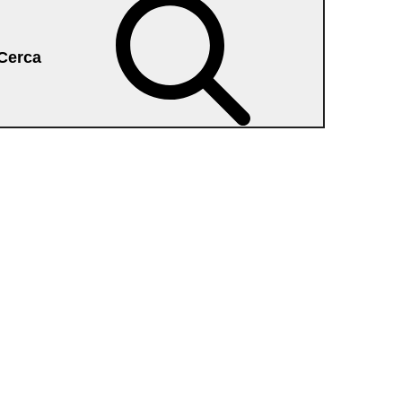
a
Cerca