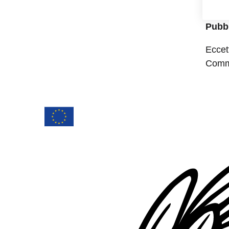
Pubbl
Eccet
Commo