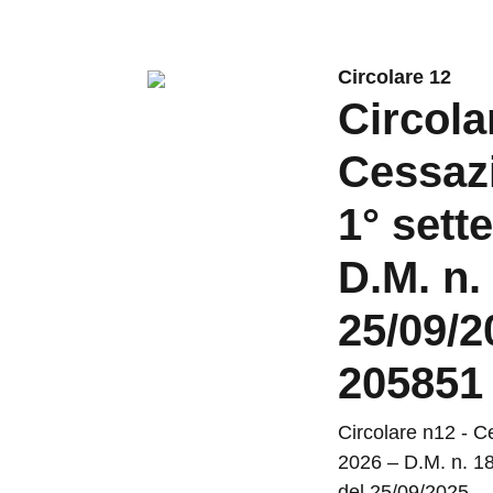
Circolare 12
Circola
Cessazi
1° sett
D.M. n.
25/09/2
205851 
Circolare n12 - C
2026 – D.M. n. 1
del 25/09/2025