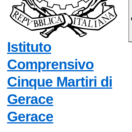
a iniziale della scuol
Istituto
Comprensivo
Cinque Martiri di
Gerace
Gerace