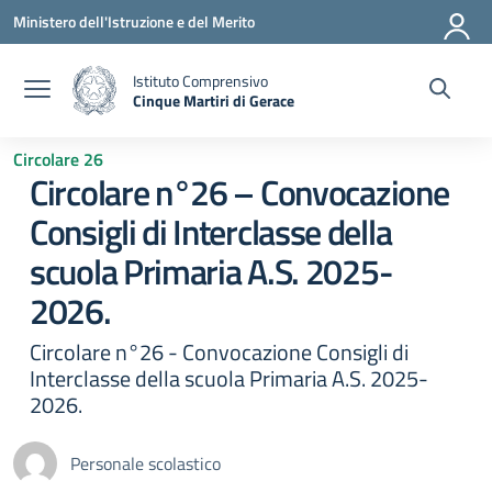
Vai ai contenuti
Vai al menu di navigazione
Vai al footer
Ministero dell'Istruzione e del Merito
Istituto Comprensivo
Cinque Martiri di Gerace
— Visita la pagina iniziale della scuola
Circolare 26
Circolare n°26 – Convocazione
Consigli di Interclasse della
scuola Primaria A.S. 2025-
2026.
Circolare n°26 - Convocazione Consigli di
Interclasse della scuola Primaria A.S. 2025-
2026.
Personale scolastico