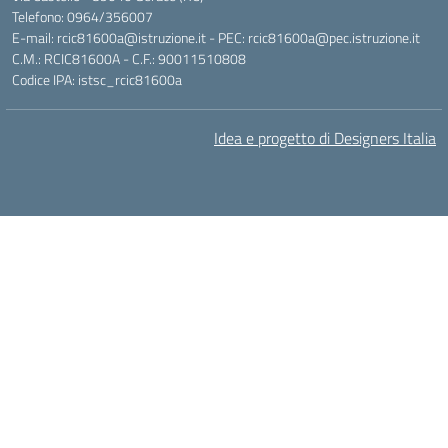
Telefono: 0964/356007
E-mail: rcic81600a@istruzione.it - PEC: rcic81600a@pec.istruzione.it
C.M.: RCIC81600A - C.F.: 90011510808
Codice IPA: istsc_rcic81600a
Idea e progetto di Designers Italia