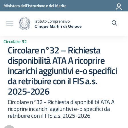
Vai ai contenuti
Vai al menu di navigazione
Vai al footer
Ministero dell'Istruzione e del Merito
Istituto Comprensivo
Cinque Martiri di Gerace
— Visita la pagina iniziale della scuola
Circolare 32
Circolare n°32 – Richiesta
disponibilità ATA A ricoprire
incarichi aggiuntivi e-o specifici
da retribuire con il FIS a.s.
2025-2026
Circolare n°32 - Richiesta disponibilità ATA A
ricoprire incarichi aggiuntivi e-o specifici da
retribuire con il FIS a.s. 2025-2026