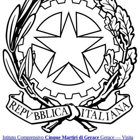
Istituto Comprensivo
Cinque Martiri di Gerace
Gerace
— Visita