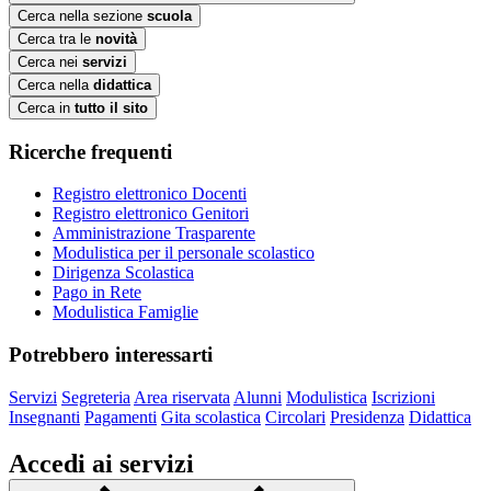
Cerca nella sezione
scuola
Cerca tra le
novità
Cerca nei
servizi
Cerca nella
didattica
Cerca in
tutto il sito
Ricerche frequenti
Registro elettronico Docenti
Registro elettronico Genitori
Amministrazione Trasparente
Modulistica per il personale scolastico
Dirigenza Scolastica
Pago in Rete
Modulistica Famiglie
Potrebbero interessarti
Servizi
Segreteria
Area riservata
Alunni
Modulistica
Iscrizioni
Insegnanti
Pagamenti
Gita scolastica
Circolari
Presidenza
Didattica
Accedi ai servizi