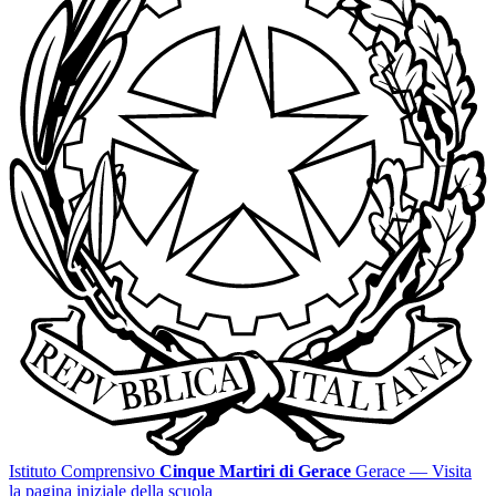
Istituto Comprensivo
Cinque Martiri di Gerace
Gerace
— Visita
la pagina iniziale della scuola