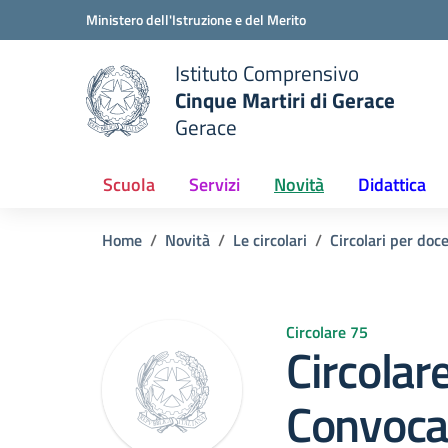
Vai ai contenuti
Vai al menu di navigazione
Vai al footer
Ministero dell'Istruzione e del Merito
Istituto Comprensivo
Cinque Martiri di Gerace
Gerace
e della scuola
— Visita la pagina iniziale del
Scuola
Servizi
Novità
Didattica
Home
Novità
Le circolari
Circolari per doc
Circolare 75
Circolar
Convocaz