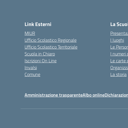
Link Esterni
La Scuo
MIUR
Presenta
Ufficio Scolastico Regionale
I luoghi
Ufficio Scolastico Territoriale
Le Perso
Scuola in Chiaro
I numeri 
Iscrizioni On Line
Le carte 
Invalsi
Organizz
Comune
La storia
Amministrazione trasparente
Albo online
Dichiarazion