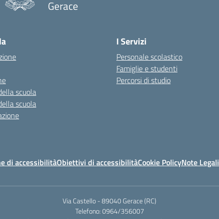
Gerace
— Visita la pagina iniziale della scuola
la
I Servizi
zione
Personale scolastico
Famiglie e studenti
ne
Percorsi di studio
della scuola
della scuola
azione
e di accessibilità
Obiettivi di accessibilità
Cookie Policy
Note Legali
Via Castello - 89040 Gerace (RC)
Telefono: 0964/356007