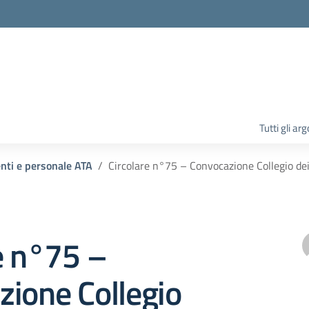
la scuola
Tutti gli ar
enti e personale ATA
Circolare n°75 – Convocazione Collegio de
e n°75 –
ione Collegio