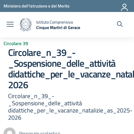
Vai ai contenuti
Vai al menu di navigazione
Vai al footer
Ministero dell'Istruzione e del Merito
Istituto Comprensivo
Cinque Martiri di Gerace
— Visita la pagina iniziale della scuola
Circolare 39
Circolare_n_39_-
_Sospensione_delle_attività
didattiche_per_le_vacanze_nata
2026
Circolare_n_39_-
_Sospensione_delle_attività
didattiche_per_le_vacanze_natalizie_as_2025-
2026
Personale scolastico