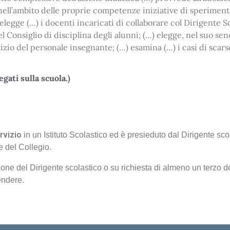
e nell’ambito delle proprie competenze iniziative di sperimen
egge (…) i docenti incaricati di collaborare col Dirigente Sc
l Consiglio di disciplina degli alunni; (…) elegge, nel suo sen
zio del personale insegnante; (…) esamina (…) i casi di scarso
gati sulla scuola.)
ervizio
in un Istituto Scolastico ed è presieduto dal Dirigente sco
e del Collegio.
ione del Dirigente scolastico o su richiesta di almeno un terzo d
endere.