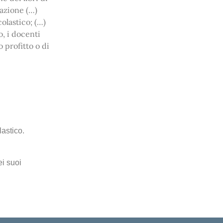
tazione (…)
olastico; (…)
o, i docenti
 profitto o di
lastico.
ei suoi