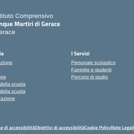
stituto Comprensivo
nque Martiri di Gerace
erace
Visita la pagina iniziale della scuola
la
I Servizi
azione
Personale scolastico
Famiglie e studenti
one
Percorsi di studio
 della scuola
 della scuola
zazione
e di accessibilità
Obiettivi di accessibilità
Cookie Policy
Note Legali