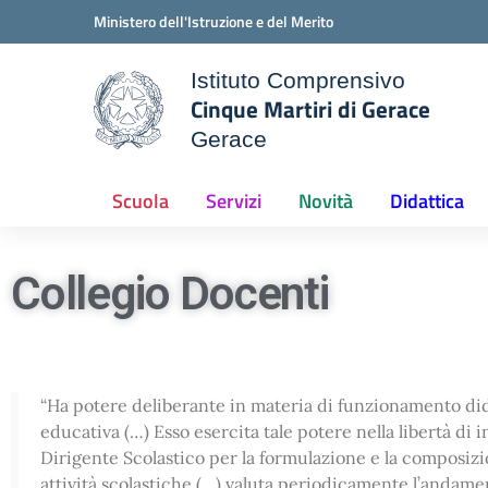
Vai ai contenuti
Vai al menu di navigazione
Vai al footer
Ministero dell'Istruzione e del Merito
Istituto Comprensivo
Cinque Martiri di Gerace
Gerace
ale della scuola
— Visita la pagina iniziale d
Scuola
Servizi
Novità
Didattica
Collegio Docenti
“Ha potere deliberante in materia di funzionamento dida
educativa (…) Esso esercita tale potere nella libertà d
Dirigente Scolastico per la formulazione e la composizion
attività scolastiche (…) valuta periodicamente l’andamen