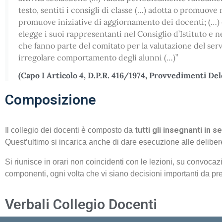
testo, sentiti i consigli di classe (…) adotta o promuov
promuove iniziative di aggiornamento dei docenti; (…) el
elegge i suoi rappresentanti nel Consiglio d’Istituto e ne
che fanno parte del comitato per la valutazione del servi
irregolare comportamento degli alunni (…)”
(Capo I Articolo 4, D.P.R. 416/1974, Provvedimenti Dele
Composizione
tutti gli insegnanti in s
Il collegio dei docenti è composto da
Quest’ultimo si incarica anche di dare esecuzione alle deliber
Si riunisce in orari non coincidenti con le lezioni, su convocaz
componenti, ogni volta che vi siano decisioni importanti da pr
Verbali Collegio Docenti