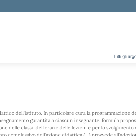
ella scuola
Tutti gli ar
ttico dell’istituto. In particolare cura la programmazione de
i insegnamento garantita a ciascun insegnante; formula propos
e delle classi, dell’orario delle lezioni e per lo svolgimento d
to complessivo dell’azione didattica (…) provvede all’adozion