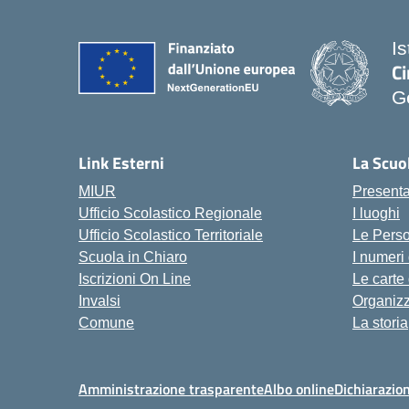
I
Ci
G
— 
Link Esterni
La Scuo
MIUR
Present
Ufficio Scolastico Regionale
I luoghi
Ufficio Scolastico Territoriale
Le Pers
Scuola in Chiaro
I numeri
Iscrizioni On Line
Le carte
Invalsi
Organiz
Comune
La storia
Amministrazione trasparente
Albo online
Dichiarazion