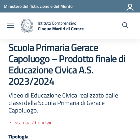
Vai ai contenuti
Vai al menu di navigazione
Vai al footer
Ministero dell'Istruzione e del Merito
Istituto Comprensivo
Cinque Martiri di Gerace
— Visita la pagina iniziale della scuola
Scuola Primaria Gerace
Capoluogo – Prodotto finale di
Educazione Civica A.S.
2023/2024
Video di Educazione Civica realizzato dalle
classi della Scuola Primaria di Gerace
Capoluogo.
Stampa / Condividi
Tipologia