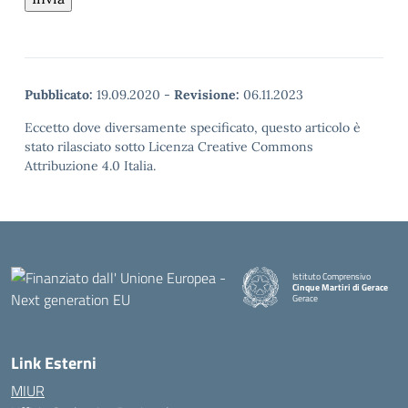
Pubblicato:
19.09.2020
-
Revisione:
06.11.2023
Eccetto dove diversamente specificato, questo articolo è
stato rilasciato sotto Licenza Creative Commons
Attribuzione 4.0 Italia.
Istituto Comprensivo
Cinque Martiri di Gerace
Gerace
— Visita la pagina iniziale della
Link Esterni
MIUR