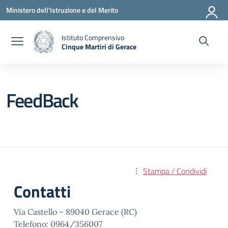
Vai ai contenuti
Vai al menu di navigazione
Vai al footer
Ministero dell'Istruzione e del Merito
Istituto Comprensivo
Cinque Martiri di Gerace
— Visita la pagina iniziale della scuola
FeedBack
Stampa / Condividi
Contatti
Via Castello – 89040 Gerace (RC)
Telefono: 0964/356007