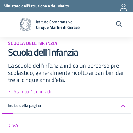
Vai ai contenuti
Vai al menu di navigazione
Vai al footer
Ministero dell'Istruzione e del Merito
Istituto Comprensivo
Cinque Martiri di Gerace
— Visita la pagina iniziale della scuola
SCUOLA DELL'INFANZIA
Scuola dell’Infanzia
La scuola dell’infanzia indica un percorso pre-
scolastico, generalmente rivolto ai bambini dai
tre ai cinque anni d’età.
Stampa / Condividi
Indice della pagina
Cos'è