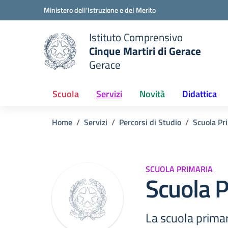
Vai ai contenuti
Vai al menu di navigazione
Vai al footer
Ministero dell'Istruzione e del Merito
Istituto Comprensivo
Cinque Martiri di Gerace
Gerace
e della scuola
— Visita la pagina iniziale del
Scuola
Servizi
Novità
Didattica
Home
Servizi
Percorsi di Studio
Scuola Pr
SCUOLA PRIMARIA
Scuola P
La scuola primar