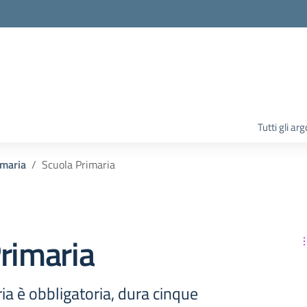
la scuola
Tutti gli ar
imaria
Scuola Primaria
rimaria
ia è obbligatoria, dura cinque