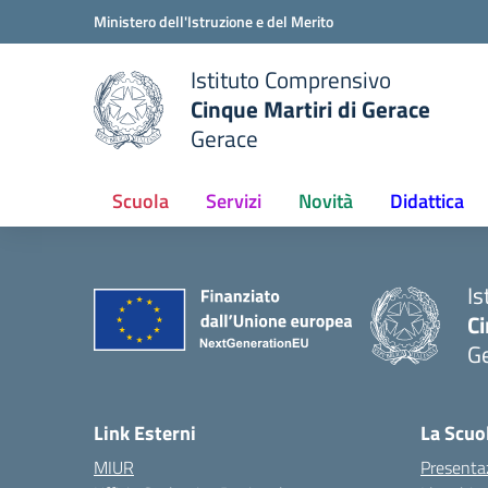
Vai ai contenuti
Vai al menu di navigazione
Vai al footer
Ministero dell'Istruzione e del Merito
Istituto Comprensivo
Cinque Martiri di Gerace
Gerace
e della scuola
— Visita la pagina iniziale del
Scuola
Servizi
Novità
Didattica
Is
Ci
G
— 
Link Esterni
La Scuo
MIUR
Presenta