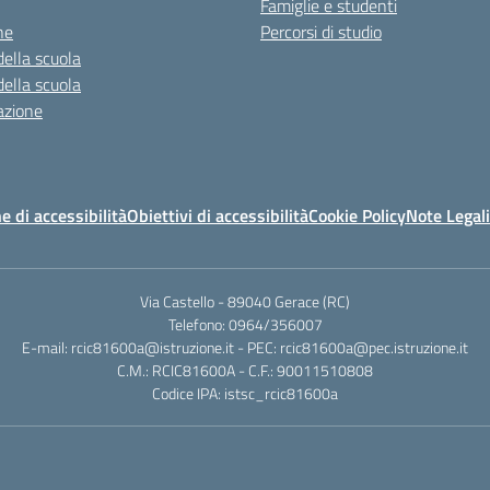
Famiglie e studenti
ne
Percorsi di studio
della scuola
della scuola
azione
e di accessibilità
Obiettivi di accessibilità
Cookie Policy
Note Legali
Via Castello - 89040 Gerace (RC)
Telefono: 0964/356007
E-mail: rcic81600a@istruzione.it - PEC: rcic81600a@pec.istruzione.it
C.M.: RCIC81600A - C.F.: 90011510808
Codice IPA: istsc_rcic81600a