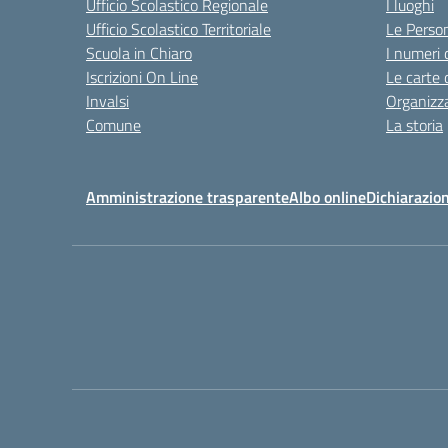
Ufficio Scolastico Regionale
I luoghi
Ufficio Scolastico Territoriale
Le Perso
Scuola in Chiaro
I numeri 
Iscrizioni On Line
Le carte 
Invalsi
Organizz
Comune
La storia
Amministrazione trasparente
Albo online
Dichiarazion