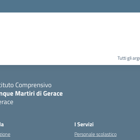
la scuola
Tutti gli ar
tituto Comprensivo
nque Martiri di Gerace
erace
Visita la pagina iniziale della scuola
la
I Servizi
zione
Personale scolastico