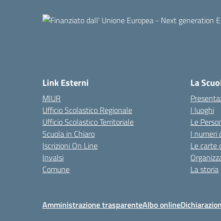
Link Esterni
La Scuo
MIUR
Presenta
Ufficio Scolastico Regionale
I luoghi
Ufficio Scolastico Territoriale
Le Perso
Scuola in Chiaro
I numeri 
Iscrizioni On Line
Le carte 
Invalsi
Organizz
Comune
La storia
Amministrazione trasparente
Albo online
Dichiarazion