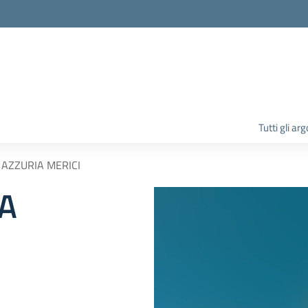
la scuola
Tutti gli ar
AZZURIA MERICI
A