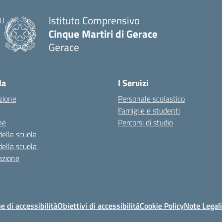
Istituto Comprensivo
Cinque Martiri di Gerace
Gerace
— Visita la pagina iniziale della scuola
la
I Servizi
zione
Personale scolastico
Famiglie e studenti
ne
Percorsi di studio
della scuola
della scuola
azione
e di accessibilità
Obiettivi di accessibilità
Cookie Policy
Note Legali