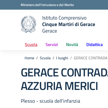
Vai ai contenuti
Vai al menu di navigazione
Vai al footer
Ministero dell'Istruzione e del Merito
Istituto Comprensivo
Cinque Martiri di Gerace
Gerace
e della scuola
— Visita la pagina iniziale del
Scuola
Servizi
Novità
Didattica
Home
Scuola
I luoghi
GERACE CONTRADA 
GERACE CONTRAD
AZZURIA MERICI
Plesso - scuola dell'infanzia