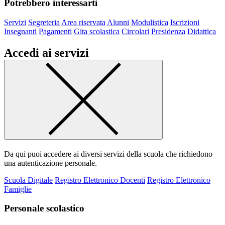
Potrebbero interessarti
Servizi
Segreteria
Area riservata
Alunni
Modulistica
Iscrizioni
Insegnanti
Pagamenti
Gita scolastica
Circolari
Presidenza
Didattica
Accedi ai servizi
Da qui puoi accedere ai diversi servizi della scuola che richiedono
una autenticazione personale.
Scuola Digitale
Registro Elettronico Docenti
Registro Elettronico
Famiglie
Personale scolastico