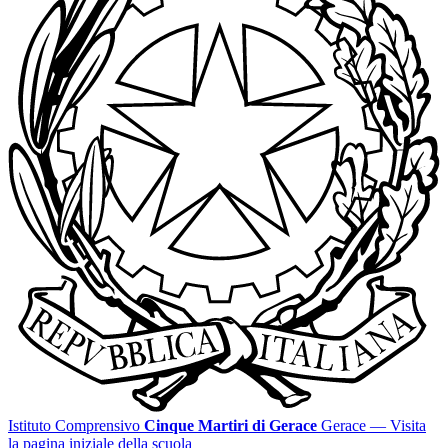
Istituto Comprensivo
Cinque Martiri di Gerace
Gerace
— Visita
la pagina iniziale della scuola