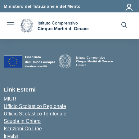
Vai ai contenuti
Vai al menu di navigazione
Vai al footer
Ministero dell'Istruzione e del Merito
Istituto Comprensivo
a
Cinque Martiri di Gerace
— Visita la pagina iniziale della scuola
Istituto Comprensivo
Cinque Martiri di Gerace
Gerace
— Visita la pagina iniziale della scuola
Link Esterni
MIUR
Ufficio Scolastico Regionale
Ufficio Scolastico Territoriale
Scuola in Chiaro
Iscrizioni On Line
Invalsi