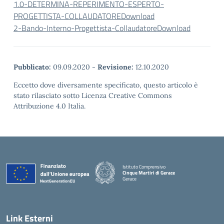
1.0-DETERMINA-REPERIMENTO-ESPERTO-
PROGETTISTA-COLLAUDATORE
Download
2-Bando-Interno-Progettista-Collaudatore
Download
Pubblicato:
09.09.2020
-
Revisione:
12.10.2020
Eccetto dove diversamente specificato, questo articolo è
stato rilasciato sotto Licenza Creative Commons
Attribuzione 4.0 Italia.
Istituto Comprensivo
Cinque Martiri di Gerace
Gerace
— Visita la pagina iniziale della scuola
Link Esterni