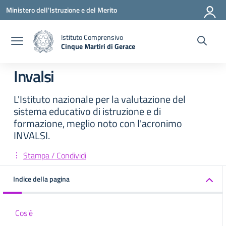
Vai ai contenuti
Vai al menu di navigazione
Vai al footer
Ministero dell'Istruzione e del Merito
Istituto Comprensivo
Cinque Martiri di Gerace
— Visita la pagina iniziale della scuola
Invalsi
L'Istituto nazionale per la valutazione del
sistema educativo di istruzione e di
formazione, meglio noto con l'acronimo
INVALSI.
Stampa / Condividi
Indice della pagina
Cos'è