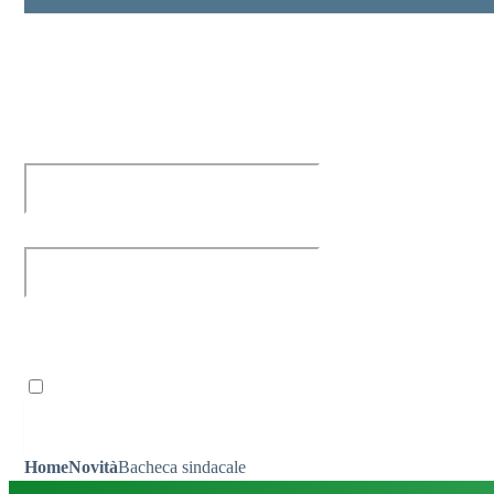
Personale scolastico
Entra nel sito della scuola con le tue credenziali per gesti
Ricordami
Home
Novità
Bacheca sindacale