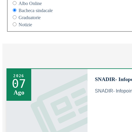
Albo Online
Bacheca sindacale
Graduatorie
Notizie
2026
SNADIR- Infopo
07
SNADIR- Infopoi
Ago