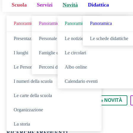
Scuola
Servizi
Novità
Didattica
Panoramica
Panoramica
Panoramica
Panoramica
Cerca
Presentazione
Personale scolastico
Le notizie
Le schede didattiche
I luoghi
Famiglie e studenti
Le circolari
Le Persone
Percorsi di studio
Albo online
I numeri della scuola
Calendario eventi
Le carte della scuola
SCUOLA
NOVITÀ
Cerca nella sezione
Cerca tra le
Organizzazione
La storia
RICERCHE FREQUENTI