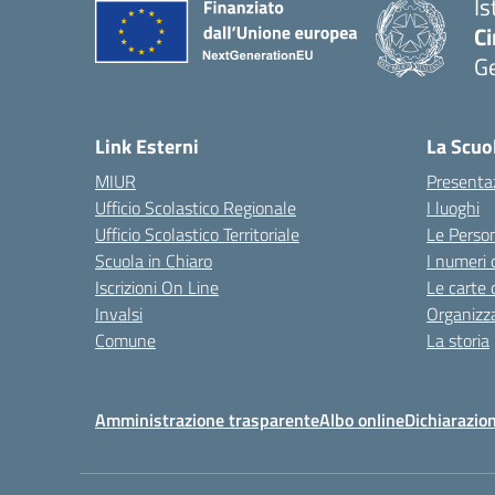
Is
Ci
G
— 
Link Esterni
La Scuo
MIUR
Presenta
Ufficio Scolastico Regionale
I luoghi
Ufficio Scolastico Territoriale
Le Perso
Scuola in Chiaro
I numeri 
Iscrizioni On Line
Le carte 
Invalsi
Organizz
Comune
La storia
Amministrazione trasparente
Albo online
Dichiarazion