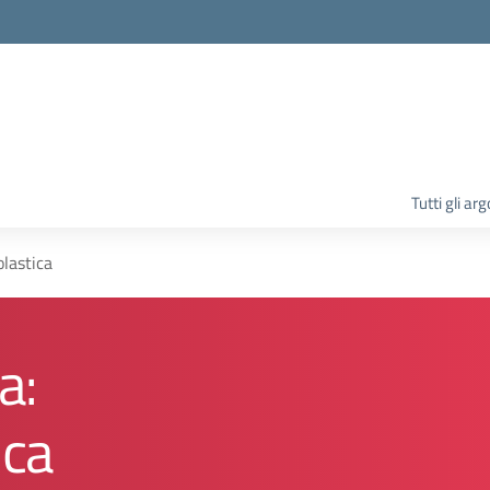
la scuola
Tutti gli ar
olastica
a:
ica