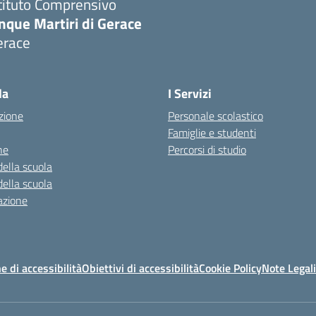
tituto Comprensivo
nque Martiri di Gerace
erace
Visita la pagina iniziale della scuola
la
I Servizi
zione
Personale scolastico
Famiglie e studenti
ne
Percorsi di studio
della scuola
della scuola
azione
e di accessibilità
Obiettivi di accessibilità
Cookie Policy
Note Legali