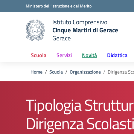
Vai ai contenuti
Vai al menu di navigazione
Vai al footer
Ministero dell'Istruzione e del Merito
Istituto Comprensivo
Cinque Martiri di Gerace
Gerace
e della scuola
— Visita la pagina iniziale del
Scuola
Servizi
Novità
Didattica
Home
Scuola
Organizzazione
Dirigenza Sc
Tipologia Struttur
Dirigenza Scolast