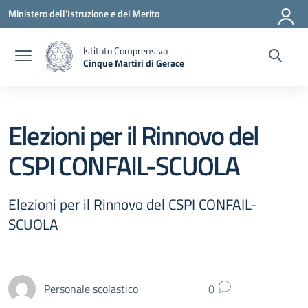
Vai ai contenuti
Vai al menu di navigazione
Vai al footer
Ministero dell'Istruzione e del Merito
Istituto Comprensivo
Cinque Martiri di Gerace
— Visita la pagina iniziale della scuola
Elezioni per il Rinnovo del
CSPI CONFAIL-SCUOLA
Elezioni per il Rinnovo del CSPI CONFAIL-
SCUOLA
Personale scolastico
0