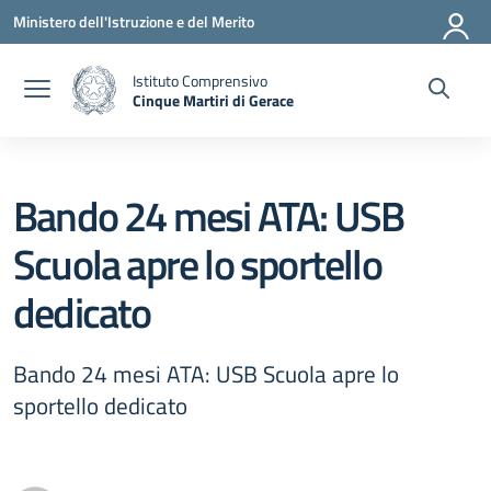
Vai ai contenuti
Vai al menu di navigazione
Vai al footer
Ministero dell'Istruzione e del Merito
Istituto Comprensivo
Cinque Martiri di Gerace
— Visita la pagina iniziale della scuola
Bando 24 mesi ATA: USB
Scuola apre lo sportello
dedicato
Bando 24 mesi ATA: USB Scuola apre lo
sportello dedicato