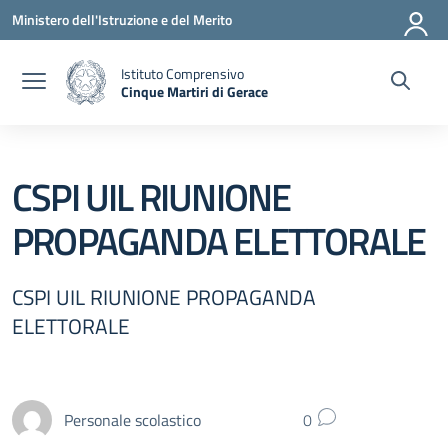
Vai ai contenuti
Vai al menu di navigazione
Vai al footer
Ministero dell'Istruzione e del Merito
Istituto Comprensivo
Cinque Martiri di Gerace
— Visita la pagina iniziale della scuola
CSPI UIL RIUNIONE
PROPAGANDA ELETTORALE
CSPI UIL RIUNIONE PROPAGANDA
ELETTORALE
Personale scolastico
0