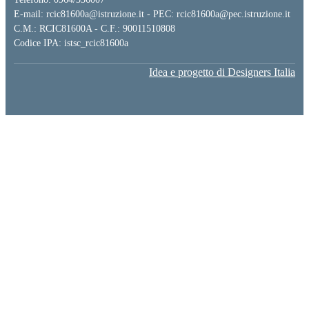
E-mail: rcic81600a@istruzione.it - PEC: rcic81600a@pec.istruzione.it
C.M.: RCIC81600A - C.F.: 90011510808
Codice IPA: istsc_rcic81600a
Idea e progetto di Designers Italia