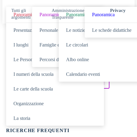
Tutti gli
Amministrazione
Privacy
Panoramica
Panoramica
Panoramica
Panoramica
argomenti
Trasparente
Presentazione
Personale scolastico
Le notizie
Le schede didattiche
Cerca
I luoghi
Famiglie e studenti
Le circolari
Le Persone
Percorsi di studio
Albo online
SCUOLA
Cerca nella sezione
I numeri della scuola
Calendario eventi
NOVITÀ
SERVIZI
Cerca tra le
Cerca nei
Le carte della scuola
DIDATTICA
Cerca nella
Organizzazione
TUTTO IL SITO
Cerca in
La storia
RICERCHE FREQUENTI