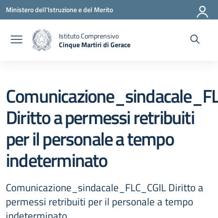
Vai ai contenuti
Vai al menu di navigazione
Vai al footer
Ministero dell'Istruzione e del Merito
Istituto Comprensivo
Cinque Martiri di Gerace
— Visita la pagina iniziale della scuola
Comunicazione_sindacale_F
Diritto a permessi retribuiti
per il personale a tempo
indeterminato
Comunicazione_sindacale_FLC_CGIL Diritto a
permessi retribuiti per il personale a tempo
indeterminato