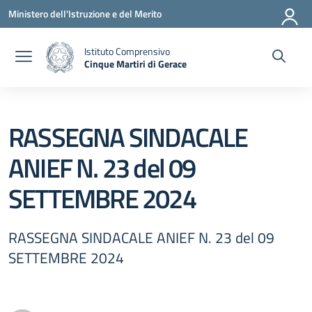
Vai ai contenuti
Vai al menu di navigazione
Vai al footer
Ministero dell'Istruzione e del Merito
Istituto Comprensivo
Cinque Martiri di Gerace
— Visita la pagina iniziale della scuola
RASSEGNA SINDACALE
ANIEF N. 23 del 09
SETTEMBRE 2024
RASSEGNA SINDACALE ANIEF N. 23 del 09
SETTEMBRE 2024