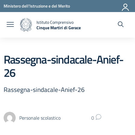
Vai ai contenuti
Vai al menu di navigazione
Vai al footer
Ministero dell'Istruzione e del Merito
Istituto Comprensivo
Cinque Martiri di Gerace
— Visita la pagina iniziale della scuola
Rassegna-sindacale-Anief-
26
Rassegna-sindacale-Anief-26
Personale scolastico
0