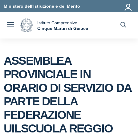
Vai ai contenuti
Vai al menu di navigazione
Vai al footer
Ministero dell'Istruzione e del Merito
Istituto Comprensivo
a
Cinque Martiri di Gerace
— Visita la pagina iniziale della scuola
ASSEMBLEA
PROVINCIALE IN
ORARIO DI SERVIZIO DA
PARTE DELLA
FEDERAZIONE
UILSCUOLA REGGIO