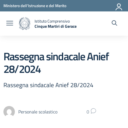
Vai ai contenuti
Vai al menu di navigazione
Vai al footer
Ministero dell'Istruzione e del Merito
Istituto Comprensivo
Cinque Martiri di Gerace
— Visita la pagina iniziale della scuola
Rassegna sindacale Anief
28/2024
Rassegna sindacale Anief 28/2024
Personale scolastico
0