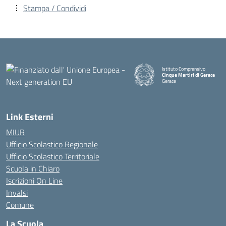
Stampa / Condividi
Istituto Comprensivo
Cinque Martiri di Gerace
Gerace
— Visita la pagina iniziale della
Link Esterni
MIUR
Ufficio Scolastico Regionale
Ufficio Scolastico Territoriale
Scuola in Chiaro
Iscrizioni On Line
Invalsi
Comune
La Scuola